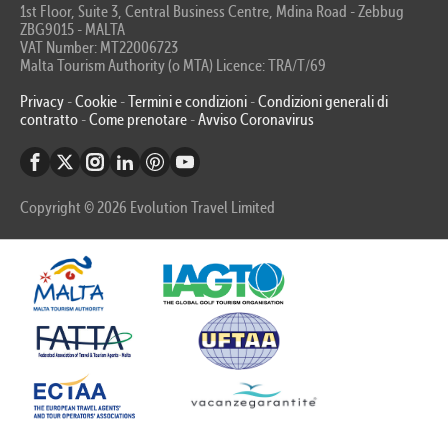
1st Floor, Suite 3, Central Business Centre, Mdina Road - Zebbug
ZBG9015 - MALTA
VAT Number: MT22006723
Malta Tourism Authority (o MTA) Licence: TRA/T/69
Privacy
-
Cookie
-
Termini e condizioni
-
Condizioni generali di
contratto
-
Come prenotare
-
Avviso Coronavirus
Copyright © 2026 Evolution Travel Limited