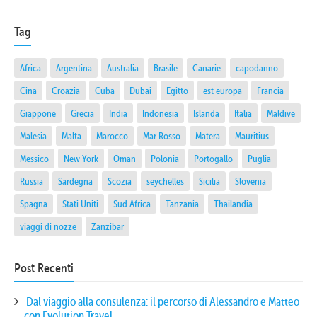
Tag
Africa
Argentina
Australia
Brasile
Canarie
capodanno
Cina
Croazia
Cuba
Dubai
Egitto
est europa
Francia
Giappone
Grecia
India
Indonesia
Islanda
Italia
Maldive
Malesia
Malta
Marocco
Mar Rosso
Matera
Mauritius
Messico
New York
Oman
Polonia
Portogallo
Puglia
Russia
Sardegna
Scozia
seychelles
Sicilia
Slovenia
Spagna
Stati Uniti
Sud Africa
Tanzania
Thailandia
viaggi di nozze
Zanzibar
Post Recenti
Dal viaggio alla consulenza: il percorso di Alessandro e Matteo
con Evolution Travel