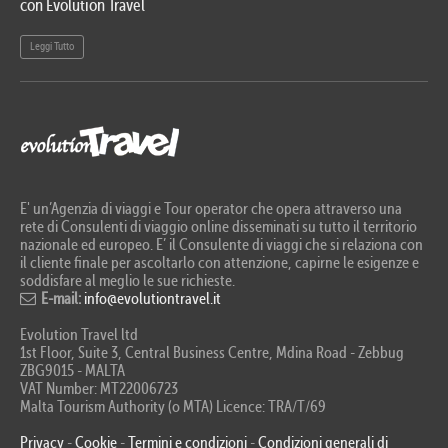
con Evolution Travel
etn
Leggi Tutto
Le
E' un’Agenzia di viaggi e Tour operator che opera attraverso una
rete di Consulenti di viaggio online disseminati su tutto il territorio
nazionale ed europeo. E’ il Consulente di viaggi che si relaziona con
il cliente finale per ascoltarlo con attenzione, capirne le esigenze e
soddisfare al meglio le sue richieste.
E-mail:
info@evolutiontravel.it
Evolution Travel ltd
1st Floor, Suite 3, Central Business Centre, Mdina Road - Zebbug
ZBG9015 - MALTA
VAT Number: MT22006723
Malta Tourism Authority (o MTA) Licence: TRA/T/69
Privacy
-
Cookie
-
Termini e condizioni
-
Condizioni generali di