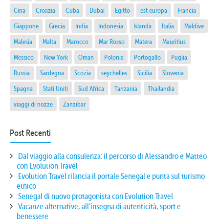
Cina
Croazia
Cuba
Dubai
Egitto
est europa
Francia
Giappone
Grecia
India
Indonesia
Islanda
Italia
Maldive
Malesia
Malta
Marocco
Mar Rosso
Matera
Mauritius
Messico
New York
Oman
Polonia
Portogallo
Puglia
Russia
Sardegna
Scozia
seychelles
Sicilia
Slovenia
Spagna
Stati Uniti
Sud Africa
Tanzania
Thailandia
viaggi di nozze
Zanzibar
Post Recenti
Dal viaggio alla consulenza: il percorso di Alessandro e Matteo
con Evolution Travel
Evolution Travel rilancia il portale Senegal e punta sul turismo
etnico
Senegal di nuovo protagonista con Evolution Travel
Vacanze alternative, all’insegna di autenticità, sport e
benessere