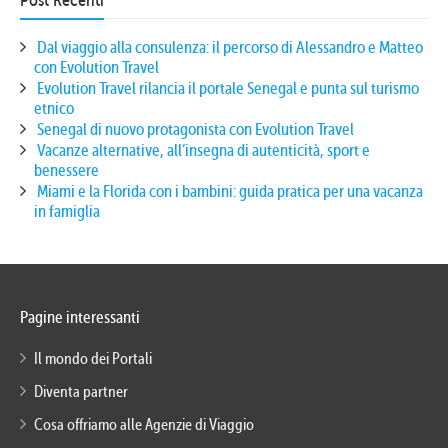
Post Recenti
Dal viaggio alla consulenza: il percorso di Alessandro e Matteo
con Evolution Travel
Evolution Travel rilancia il portale Senegal e punta sul turismo
etnico
Senegal di nuovo protagonista con Evolution Travel
Vacanze alternative, all’insegna di autenticità, sport e
benessere
Miami e la Florida con i bambini: guida pratica per una vacanza
in famiglia
Pagine interessanti
Il mondo dei Portali
Diventa partner
Cosa offriamo alle Agenzie di Viaggio