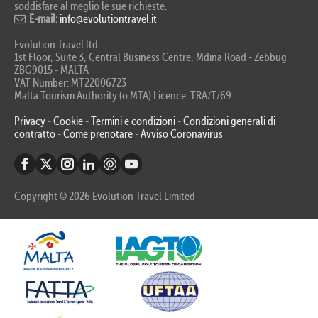
soddisfare al meglio le sue richieste.
E-mail:
info@evolutiontravel.it
Evolution Travel ltd
1st Floor, Suite 3, Central Business Centre, Mdina Road - Zebbug
ZBG9015 - MALTA
VAT Number: MT22006723
Malta Tourism Authority (o MTA) Licence: TRA/T/69
Privacy
-
Cookie
-
Termini e condizioni
-
Condizioni generali di
contratto
-
Come prenotare
-
Avviso Coronavirus
Copyright © 2026 Evolution Travel Limited