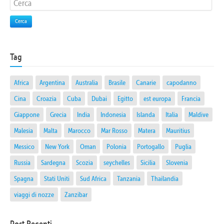
Cerca
Tag
Africa
Argentina
Australia
Brasile
Canarie
capodanno
Cina
Croazia
Cuba
Dubai
Egitto
est europa
Francia
Giappone
Grecia
India
Indonesia
Islanda
Italia
Maldive
Malesia
Malta
Marocco
Mar Rosso
Matera
Mauritius
Messico
New York
Oman
Polonia
Portogallo
Puglia
Russia
Sardegna
Scozia
seychelles
Sicilia
Slovenia
Spagna
Stati Uniti
Sud Africa
Tanzania
Thailandia
viaggi di nozze
Zanzibar