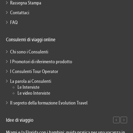
Rassegna Stampa
Contattaci
FAQ
Consulenti di viaggi online
Chi sono i Consulenti
I Promotori di riferimento prodotto
I Consulenti Tour Operator
La parola ai Consulenti
Le Interviste
Le video Interviste
Il segreto della formazione Evolution Travel
Idee di viaggio
Miami e la Florida con i bambini: guida pratica per una vacanza in
Via