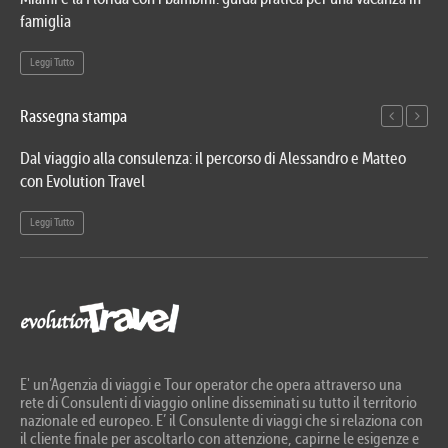
famiglia
del
Leggi Tutto
Le
Rassegna stampa
Dal viaggio alla consulenza: il percorso di Alessandro e Matteo
Evo
con Evolution Travel
etn
Leggi Tutto
Le
E' un’Agenzia di viaggi e Tour operator che opera attraverso una
rete di Consulenti di viaggio online disseminati su tutto il territorio
nazionale ed europeo. E’ il Consulente di viaggi che si relaziona con
il cliente finale per ascoltarlo con attenzione, capirne le esigenze e