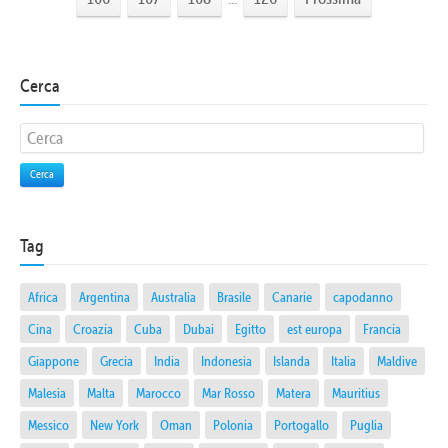
Cerca
Cerca
Tag
Africa
Argentina
Australia
Brasile
Canarie
capodanno
Cina
Croazia
Cuba
Dubai
Egitto
est europa
Francia
Giappone
Grecia
India
Indonesia
Islanda
Italia
Maldive
Malesia
Malta
Marocco
Mar Rosso
Matera
Mauritius
Messico
New York
Oman
Polonia
Portogallo
Puglia