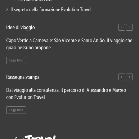
Il segreto della formazione Evolution Travel
Idee di viaggio
Capo Verde a Carnevale: São Vicente e Santo Antão, il viaggio che
Mia
quasi nessuno propone
fam
Leggi Tutto
Le
Rassegna stampa
Dal viaggio alla consulenza: il percorso di Alessandro e Matteo
Evo
con Evolution Travel
etn
Leggi Tutto
Le