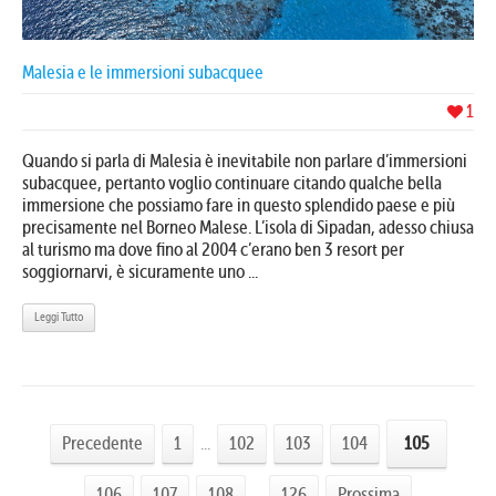
Malesia e le immersioni subacquee
1
Quando si parla di Malesia è inevitabile non parlare d’immersioni
subacquee, pertanto voglio continuare citando qualche bella
immersione che possiamo fare in questo splendido paese e più
precisamente nel Borneo Malese. L’isola di Sipadan, adesso chiusa
al turismo ma dove fino al 2004 c’erano ben 3 resort per
soggiornarvi, è sicuramente uno ...
Leggi Tutto
Precedente
1
...
102
103
104
105
106
107
108
...
126
Prossima