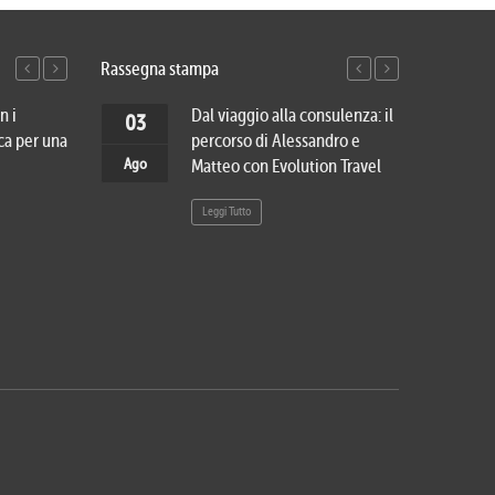
Rassegna stampa
n i
Viaggio di nozze in Vietnam e
Dal viaggio alla consulenza: il
Cinqu
27
03
20
03
ca per una
Cambogia: dai luoghi più
percorso di Alessandro e
cambi
Lug
Ago
Lug
Ago
romantici del Sud-Est asiatico
Matteo con Evolution Travel
veder
al mistero di Angkor
Leggi Tutto
Leggi 
Leggi Tutto