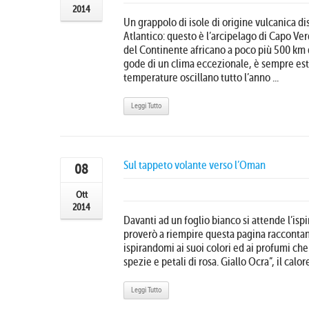
2014
Un grappolo di isole di origine vulcanica d
Atlantico: questo è l’arcipelago di Capo V
del Continente africano a poco più 500 km 
gode di un clima eccezionale, è sempre est
temperature oscillano tutto l’anno ...
Leggi Tutto
Sul tappeto volante verso l’Oman
08
Ott
2014
Davanti ad un foglio bianco si attende l’isp
proverò a riempire questa pagina raccontan
ispirandomi ai suoi colori ed ai profumi che
spezie e petali di rosa. Giallo Ocra”, il calore 
Leggi Tutto