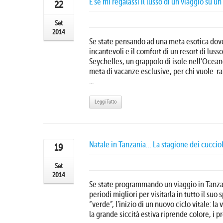
E se mi regalassi il lusso di un viaggio su u
22
Set
2014
Se state pensando ad una meta esotica dov
incantevoli e il comfort di un resort di luss
Seychelles, un grappolo di isole nell’Ocean
meta di vacanze esclusive, per chi vuole raf
...
Leggi Tutto
Natale in Tanzania… La stagione dei cucciol
19
Set
2014
Se state programmando un viaggio in Tanza
periodi migliori per visitarla in tutto il suo 
“verde”, l’inizio di un nuovo ciclo vitale: l
la grande siccità estiva riprende colore, i pr