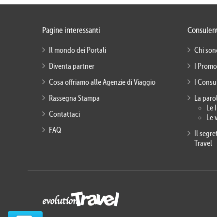
Pagine interessanti
Consulent
Il mondo dei Portali
Chi son
Diventa partner
I Promo
Cosa offriamo alle Agenzie di Viaggio
I Consu
Rassegna Stampa
La paro
Le 
Contattaci
Le 
FAQ
Il segr
Travel