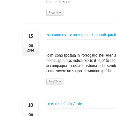
quelle persone ...
Leggi Tutto
Era come vivere un sogno, il tramonto più b
13
Ott
2014
Io mi sono sposata in Portogallo, nell’Alente
nome, appunto, indica “sotto il Tejo” (o Tago
accompagna la costa di Lisbona e che sembr
come vivere un sogno, il tramonto più bello 
Leggi Tutto
Le isole di Capo Verde
10
Ott