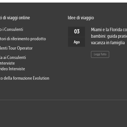
i di viaggi online
Idee di viaggio
o i Consulenti
Miami e la Florida co
03
bambini: guida prati
tori di riferimento prodotto
Ago
vacanza in famiglia
lenti Tour Operator
Leggi Tutto
la ai Consulenti
Interviste
video Interviste
eto della formazione Evolution